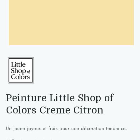
Ouvrir
le
média
1
dans
une
fenêtre
modale
Peinture Little Shop of
Colors Creme Citron
Un jaune joyeux et frais pour une décoration tendance.