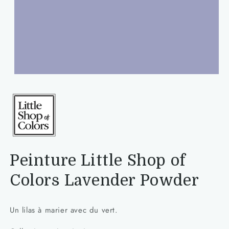
Ouvrir
le
média
1
dans
une
fenêtre
modale
Peinture Little Shop of
Colors Lavender Powder
Un lilas à marier avec du vert.