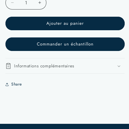
Réduire
Augmenter
la
la
quantité
quantité
Ajouter au panier
de
de
Mako
Mako
Nobilis
Nobilis
|
|
Commander un échantillon
Revêtement
Revêtement
mural
mural
Informations complémentaires
Share