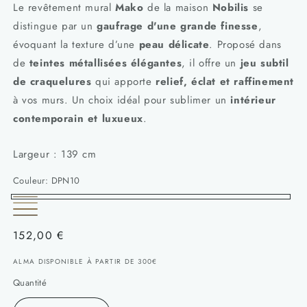
Le revêtement mural
Mako
de la maison
Nobilis
se
distingue par un
gaufrage d'une grande finesse
,
évoquant la texture d’une
peau délicate
. Proposé dans
de
teintes métallisées élégantes
, il offre un
jeu subtil
de craquelures
qui apporte
relief, éclat et raffinement
à vos murs. Un choix idéal pour sublimer un
intérieur
contemporain et luxueux
.
Largeur : 139 cm
Couleur:
DPN10
DPN10
DPN11
DPN12
DPN13
Prix
152,00 €
habituel
ALMA DISPONIBLE À PARTIR DE 300€
Quantité