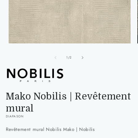
Ouvrir
le
média
de
1
/
2
1
dans
une
fenêtre
modale
Mako Nobilis | Revêtement
mural
DIAPASON
Revêtement mural Nobilis Mako | Nobilis