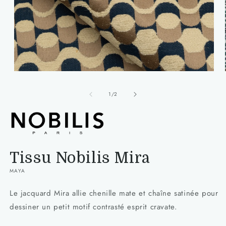
Ouvrir
le
média
de
1
/
2
1
dans
une
fenêtre
modale
Tissu Nobilis Mira
MAYA
Le jacquard Mira allie chenille mate et chaîne satinée pour
dessiner un petit motif contrasté esprit cravate.