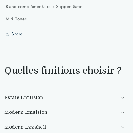
Farrow&amp;Ball
Farrow&amp;Ball
Blanc complémentaire : Slipper Satin
Lime
Lime
White
White
Mid Tones
No.1
No.1
Share
Quelles finitions choisir ?
Estate Emulsion
Modern Emulsion
Modern Eggshell