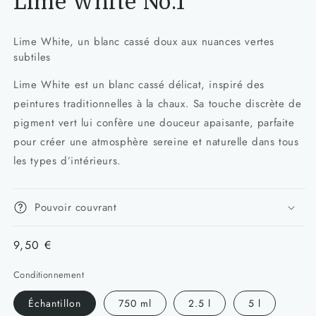
Lime White No.1
Lime White, un blanc cassé doux aux nuances vertes
subtiles
Lime White est un blanc cassé délicat, inspiré des
peintures traditionnelles à la chaux. Sa touche discrète de
pigment vert lui confère une douceur apaisante, parfaite
pour créer une atmosphère sereine et naturelle dans tous
les types d’intérieurs.
Pouvoir couvrant
Prix
9,50 €
habituel
Conditionnement
Échantillon
750 ml
2.5 l
5 l