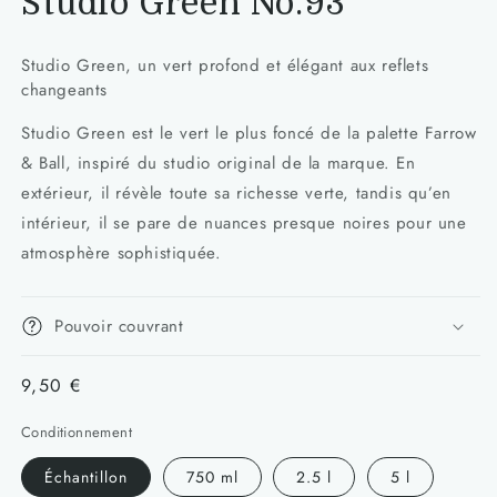
Studio Green No.93
Studio Green, un vert profond et élégant aux reflets
changeants
Studio Green est le vert le plus foncé de la palette Farrow
& Ball, inspiré du studio original de la marque. En
extérieur, il révèle toute sa richesse verte, tandis qu’en
intérieur, il se pare de nuances presque noires pour une
atmosphère sophistiquée.
Pouvoir couvrant
Prix
9,50 €
habituel
Conditionnement
Échantillon
750 ml
2.5 l
5 l