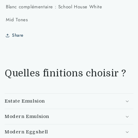
Farrow&amp;Ball
Farrow&amp;Ball
Blanc complémentaire : School House White
Studio
Studio
Green
Green
Mid Tones
No.93
No.93
Share
Quelles finitions choisir ?
Estate Emulsion
Modern Emulsion
Modern Eggshell