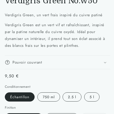
Verdigris Green No.W50
Verdigris Green, un vert frais inspiré du cuivre patiné
Verdigris Green est un vert vif et rafraîchissant, inspiré
par la patine naturelle du cuivre oxydé. Idéal pour
dynamiser un intérieur, il prend tout son éclat associé à
des blancs frais sur les portes et plinthes.
Pouvoir couvrant
Prix
9,50 €
habituel
Conditionnement
Échantillon
750 ml
2.5 l
5 l
Finition