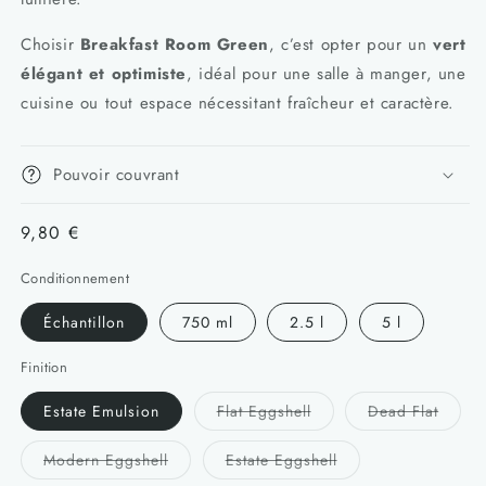
Choisir
Breakfast Room Green
, c’est opter pour un
vert
élégant et optimiste
, idéal pour une salle à manger, une
cuisine ou tout espace nécessitant fraîcheur et caractère.
Pouvoir couvrant
Prix
9,80 €
habituel
Conditionnement
Échantillon
750 ml
2.5 l
5 l
Finition
Variante
Varian
Estate Emulsion
Flat Eggshell
Dead Flat
épuisée
épuis
ou
ou
indisponible
indisp
Variante
Variante
Modern Eggshell
Estate Eggshell
épuisée
épuisée