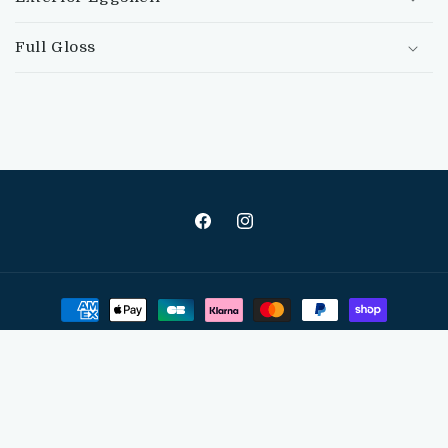
Full Gloss
Facebook
Instagram
Moyens
de
paiement
© 2026,
matieresKULT
Commerce électronique propulsé par Shopify
Politique de confidentialité
Mentions légales
Coordonnées
Politique de remboursement
Politique d’expédition