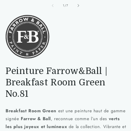
de
1
/
7
Peinture Farrow&Ball |
Breakfast Room Green
No.81
Breakfast Room Green
est une peinture haut de gamme
signée
Farrow & Ball
, reconnue comme l’un des
verts
les plus joyeux et lumineux
de la collection. Vibrante et