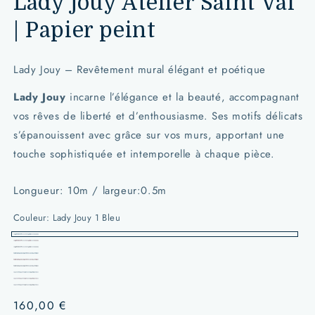
Lady jouy Atelier Saint Val
| Papier peint
Lady Jouy – Revêtement mural élégant et poétique
Lady Jouy
incarne l’élégance et la beauté, accompagnant
vos rêves de liberté et d’enthousiasme. Ses motifs délicats
s’épanouissent avec grâce sur vos murs, apportant une
touche sophistiquée et intemporelle à chaque pièce.
Longueur: 10m / largeur:0.5m
Couleur:
Lady Jouy 1 Bleu
Lady
Lady
Lady
Jouy
Lady
Jouy
Lady
Jouy
Lady
1
Jouy
Lady
1
Jouy
Lady
1
Jouy
Lady
Bleu
2
Jouy
Prix
160,00 €
Rouge
2
Jouy
noir
2
Jouy